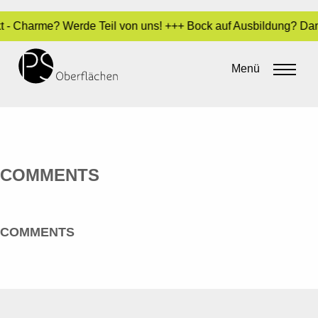
ekt - Charme? Werde Teil von uns! +++ Bock auf Ausbildung? Da
CHRISTIAN WERNER INDUSTRIAL
DESIGN
Menü
By
Sara Dari
•
27. März 2020
COMMENTS
COMMENTS