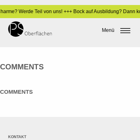
- Charme? Werde Teil von uns! +++ Bock auf Ausbildung? Dann k
CRAGG, TONY
Menü
By
admin
•
23. Mai 2016
COMMENTS
COMMENTS
KONTAKT