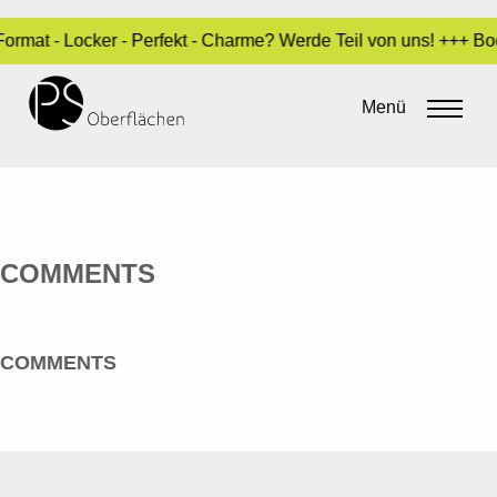
Format - Locker - Perfekt - Charme? Werde Teil von uns! +++ B
GROHE WATER TECHNOLOGY AG &
CO. KG
Menü
By
admin
•
20. Mai 2016
COMMENTS
COMMENTS