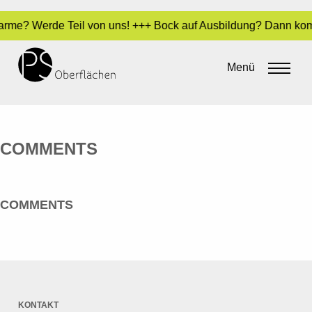
Charme? Werde Teil von uns! +++ Bock auf Ausbildung? Dann kom
HADJIDJANOS, SPYRIDION
Menü
By
admin
•
23. Mai 2016
COMMENTS
COMMENTS
KONTAKT