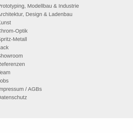
rototyping, Modellbau & Industrie
rchitektur, Design & Ladenbau
Kunst
Chrom-Optik
pritz-Metall
Lack
Showroom
Referenzen
Team
Jobs
Impressum / AGBs
Datenschutz