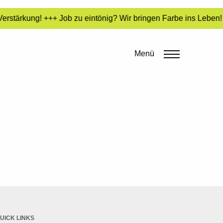
rstärkung! +++ Job zu eintönig? Wir bringen Farbe ins Leben! 
Menü
UICK LINKS