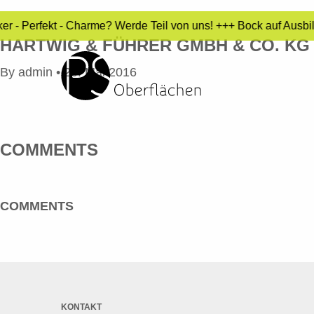
er - Perfekt - Charme? Werde Teil von uns! +++ Bock auf Ausbi
HARTWIG & FÜHRER GMBH & CO. KG
By
admin
•
20. Mai 2016
COMMENTS
COMMENTS
KONTAKT