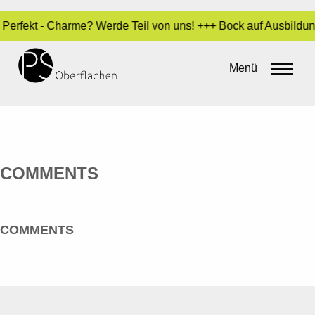
 - Perfekt - Charme? Werde Teil von uns! +++ Bock auf Ausbild
IONDESIGN FLECKSTEIN & GÖTZ
GBR
Menü
By
admin
•
20. Mai 2016
COMMENTS
COMMENTS