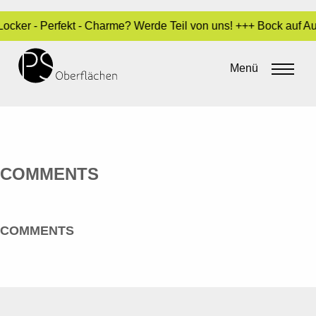
 Locker - Perfekt - Charme? Werde Teil von uns! +++ Bock auf 
MODELL-N MODELLE +
DESIGNOBJEKTE NAGEL
Menü
By
admin
•
23. Mai 2016
COMMENTS
COMMENTS