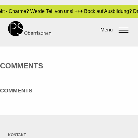
fekt - Charme? Werde Teil von uns! +++ Bock auf Ausbildung? D
MUSEUM UND PARK KALKRIESE
Menü
By
admin
•
23. Mai 2016
COMMENTS
COMMENTS
KONTAKT