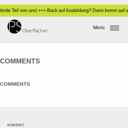
 Werde Teil von uns! +++ Bock auf Ausbildung? Dann komm auf u
NICOLAI GMBH
Menü
By
admin
•
20. Mai 2016
COMMENTS
COMMENTS
KONTAKT