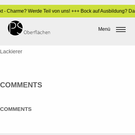
fekt - Charme? Werde Teil von uns! +++ Bock auf Ausbildung? D
SHAHABUDDIN SAQIB
Menü
By
Sara Dari
•
10. Januar 2022
SHAHABUDDIN SAQIB
Lackierer
COMMENTS
COMMENTS