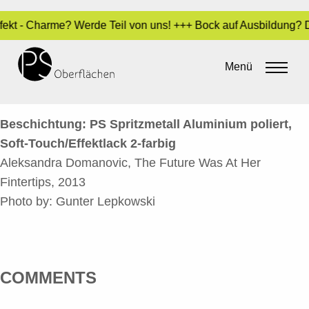
erfekt - Charme? Werde Teil von uns! +++ Bock auf Ausbildung?
THE FUTURE WAS AT HER
FINGERTIPS 4
Menü
By
admin
•
20. Mai 2016
Beschichtung: PS Spritzmetall Aluminium poliert,
Soft-Touch/Effektlack 2-farbig
Aleksandra Domanovic, The Future Was At Her
Fintertips, 2013
Photo by: Gunter Lepkowski
COMMENTS