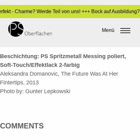
Perfekt - Charme? Werde Teil von uns! +++ Bock auf Ausbildung
THE FUTURE WAS AT HER
FINGERTIPS
Menü
By
admin
•
20. Mai 2016
Beschichtung: PS Spritzmetall Messing poliert,
Soft-Touch/Effektlack 2-farbig
Aleksandra Domanovic, The Future Was At Her
Fintertips, 2013
Photo by: Gunter Lepkowski
COMMENTS