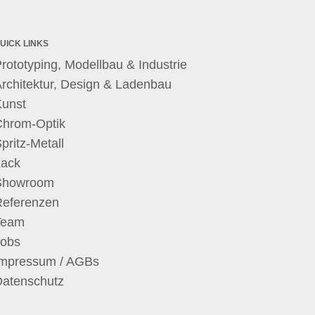
UICK LINKS
rototyping, Modellbau & Industrie
rchitektur, Design & Ladenbau
Kunst
Chrom-Optik
pritz-Metall
Lack
Showroom
Referenzen
Team
Jobs
Impressum / AGBs
Datenschutz