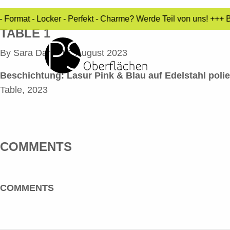
 Format - Locker - Perfekt - Charme? Werde Teil von uns! +++ 
TABLE 1
By
Sara Dari
•
16. August 2023
Beschichtung:
Lasur Pink & Blau auf Edelstahl polie
Table, 2023
COMMENTS
COMMENTS