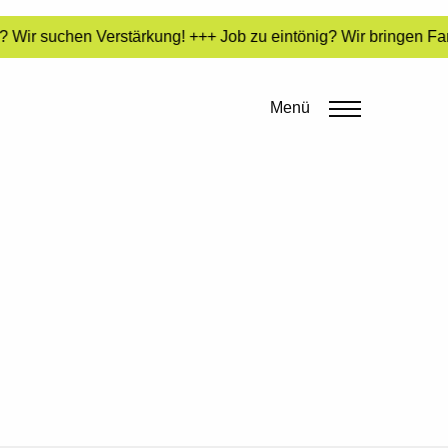
 Wir suchen Verstärkung! +++ Job zu eintönig? Wir bringen Far
Menü