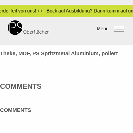
Werde Teil von uns! +++ Bock auf Ausbildung? Dann komm auf un
ARCHITEKTUR, DESIGN,
LADENBAU_PS-THEKE
Menü
By
admin
•
13. Juni 2016
Theke, MDF, PS Spritzmetal Aluminium, poliert
COMMENTS
COMMENTS