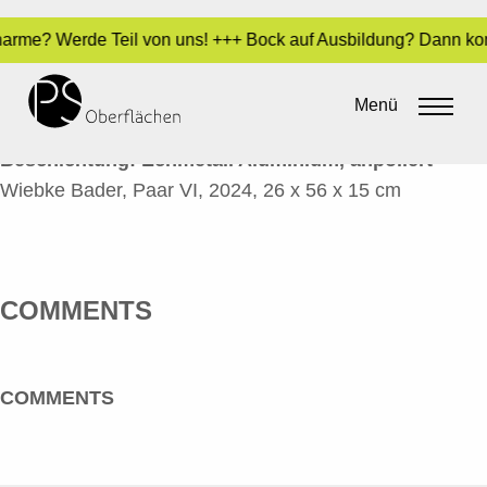
 Charme? Werde Teil von uns! +++ Bock auf Ausbildung? Dann ko
PAAR VI 1
Menü
By
Sara Dari
•
11. Juni 2024
Beschichtung: Echmetall Aluminium, anpoliert
Wiebke Bader, Paar VI, 2024, 26 x 56 x 15 cm
COMMENTS
COMMENTS