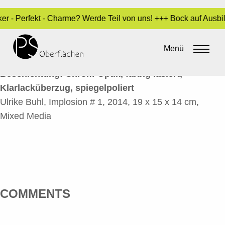
cker - Perfekt - Charme? Werde Teil von uns! +++ Bock auf Ausb
IMPLOSION # 1
Menü
By
admin
•
10. Juni 2016
Beschichtung: Chrom-Optik, farbig lasiert,
Klarlacküberzug, spiegelpoliert
Ulrike Buhl, Implosion # 1, 2014, 19 x 15 x 14 cm,
Mixed Media
COMMENTS