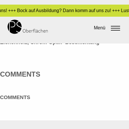
 uns! +++ Bock auf Ausbildung? Dann komm auf uns zu! +++ Lust
CHROM-OPTIK 10_HOLZ-PS
Menü
By
admin
•
14. Juni 2016
Eichenholz, Chrom-Optik- Beschichtung
COMMENTS
COMMENTS