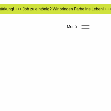
rkung! +++ Job zu eintönig? Wir bringen Farbe ins Leben! +++ 
Menü