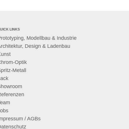
UICK LINKS
rototyping, Modellbau & Industrie
rchitektur, Design & Ladenbau
Kunst
Chrom-Optik
pritz-Metall
Lack
Showroom
Referenzen
Team
Jobs
Impressum / AGBs
Datenschutz