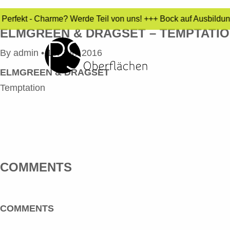
- Perfekt - Charme? Werde Teil von uns! +++ Bock auf Ausbildu
ELMGREEN & DRAGSET – TEMPTATI
By
admin
•
10. Juni 2016
ELMGREEN & DRAGSET
Temptation
COMMENTS
COMMENTS