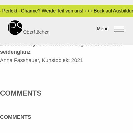
 - Perfekt - Charme? Werde Teil von uns! +++ Bock auf Ausbild
KUNSTOBJEKT 3
Menü
By
Sara Dari
•
10. Januar 2022
Beschichtung: Sonderlackierung Weiß, Klarlack
seidenglanz
Anna Fasshauer, Kunstobjekt 2021
COMMENTS
COMMENTS