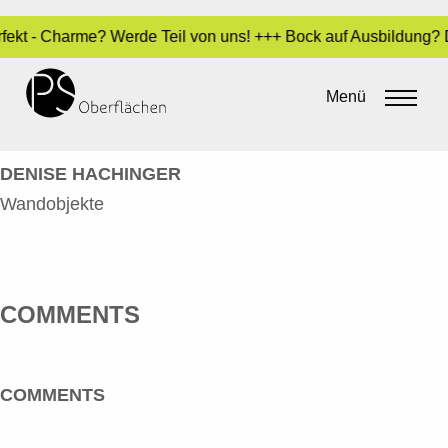
erfekt - Charme? Werde Teil von uns! +++ Bock auf Ausbildung?
HACHINGER, DENISE –
WANDOBJEKTE
Menü
By
Sara Dari
•
27. März 2020
DENISE HACHINGER
Wandobjekte
COMMENTS
COMMENTS