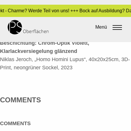
fekt - Charme? Werde Teil von uns! +++ Bock auf Ausbildung? D
HOMO HOMINI LUPUS 5
Menü
By
Sara Dari
•
7. Dezember 2023
Beschichtung:
Chrom-Optik Violett,
Klarlackversiegelung glänzend
Niklas Jeroch, „Homo Homini Lupus“, 40x20x25cm, 3D-
Print, neongrüner Sockel, 2023
COMMENTS
COMMENTS