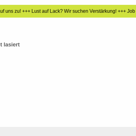
 uns zu! +++ Lust auf Lack? Wir suchen Verstärkung! +++ Job z
 lasiert