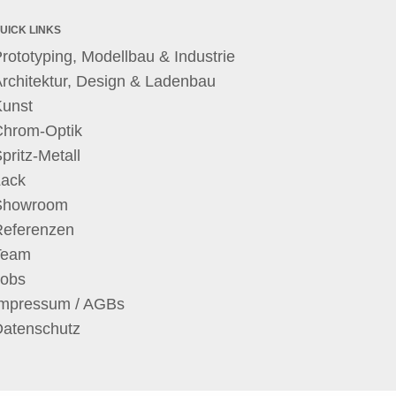
UICK LINKS
rototyping, Modellbau & Industrie
rchitektur, Design & Ladenbau
Kunst
Chrom-Optik
pritz-Metall
Lack
Showroom
Referenzen
Team
Jobs
Impressum / AGBs
Datenschutz