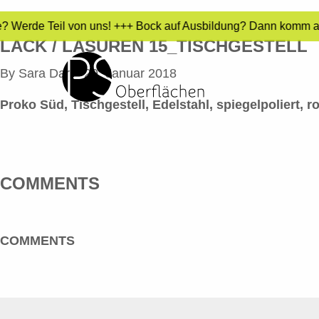
e? Werde Teil von uns! +++ Bock auf Ausbildung? Dann komm auf
LACK / LASUREN 15_TISCHGESTELL
By
Sara Dari
•
29. Januar 2018
Proko Süd, Tischgestell, Edelstahl, spiegelpoliert, rot
COMMENTS
COMMENTS