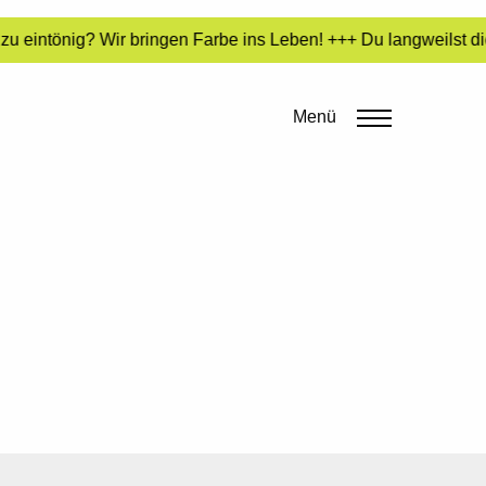
u eintönig? Wir bringen Farbe ins Leben! +++ Du langweilst di
Menü