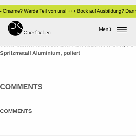
kt - Charme? Werde Teil von uns! +++ Bock auf Ausbildung? Dan
METALL-OPTIK 19_VARUS
Menü
By
admin
•
14. Juni 2016
Varus Maske, Museum und Park Kalkriese, GFK, PS
Spritzmetall Aluminium, poliert
COMMENTS
COMMENTS