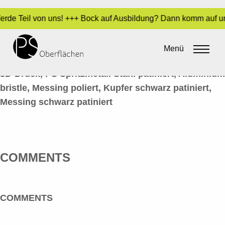
Werde Teil von uns! +++ Bock auf Ausbildung? Dann komm auf un
METALL-OPTIK 26-BÜSTE-GRUPPE
Menü
By
admin
•
14. Juni 2016
3D-Druck, PS Spritzmetall Stahl patiniert, Aluminium
bristle, Messing poliert, Kupfer schwarz patiniert,
Messing schwarz patiniert
COMMENTS
COMMENTS