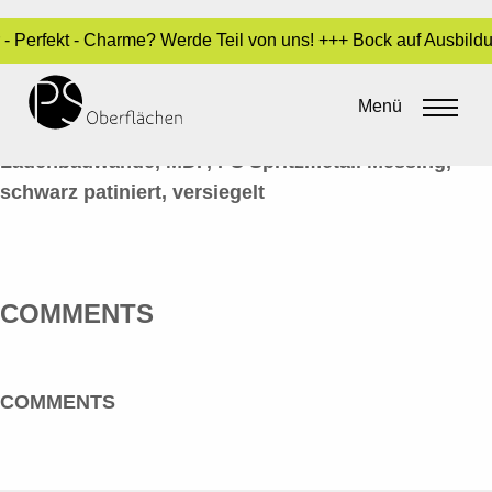
r - Perfekt - Charme? Werde Teil von uns! +++ Bock auf Ausbil
METALL-OPTIK 29_WÄNDE-MESSING
Menü
By
admin
•
14. Juni 2016
Ladenbauwände, MDF, PS Spritzmetall Messing,
schwarz patiniert, versiegelt
COMMENTS
COMMENTS