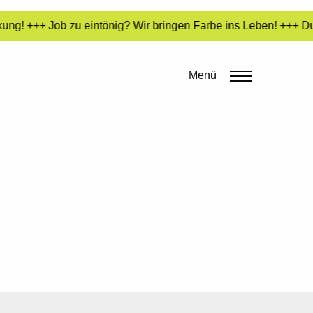
ng! +++ Job zu eintönig? Wir bringen Farbe ins Leben! +++ Du 
Menü