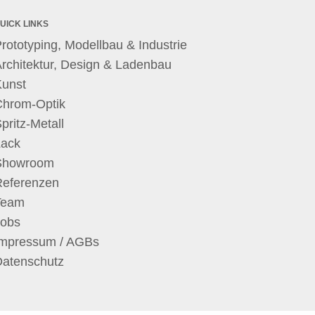
UICK LINKS
rototyping, Modellbau & Industrie
rchitektur, Design & Ladenbau
Kunst
Chrom-Optik
pritz-Metall
Lack
Showroom
Referenzen
Team
Jobs
Impressum / AGBs
Datenschutz