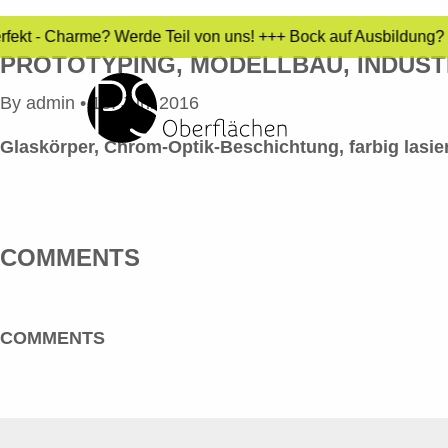
erfekt - Charme? Werde Teil von uns! +++ Bock auf Ausbildung?
PROTOTYPING, MODELLBAU, INDUS
By
admin
•
13. Juni 2016
Glaskörper, Chrom-Optik-Beschichtung, farbig lasie
COMMENTS
COMMENTS