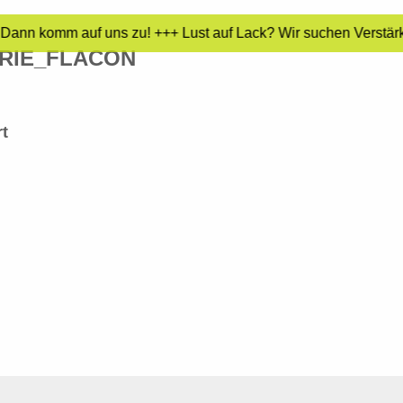
 Dann komm auf uns zu! +++ Lust auf Lack? Wir suchen Verstärku
TRIE_FLACON
rt