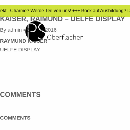
rfekt - Charme? Werde Teil von uns! +++ Bock auf Ausbildung? 
KAISER, RAIMUND – UELFE DISPLAY
By
admin
•
20. Mai 2016
RAYMUND KAISER
UELFE DISPLAY
COMMENTS
COMMENTS