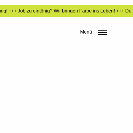
ng! +++ Job zu eintönig? Wir bringen Farbe ins Leben! +++ Du l
Menü