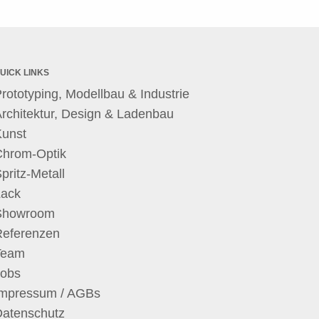
UICK LINKS
rototyping, Modellbau & Industrie
rchitektur, Design & Ladenbau
Kunst
Chrom-Optik
pritz-Metall
Lack
Showroom
Referenzen
Team
Jobs
Impressum / AGBs
Datenschutz