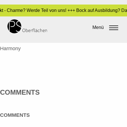
fekt - Charme? Werde Teil von uns! +++ Bock auf Ausbildung? D
REYLE, ANSELM – HARMONY – GRÜN
Menü
By
Sara Dari
•
6. Juli 2016
ANSELM REYLE
Harmony
COMMENTS
COMMENTS