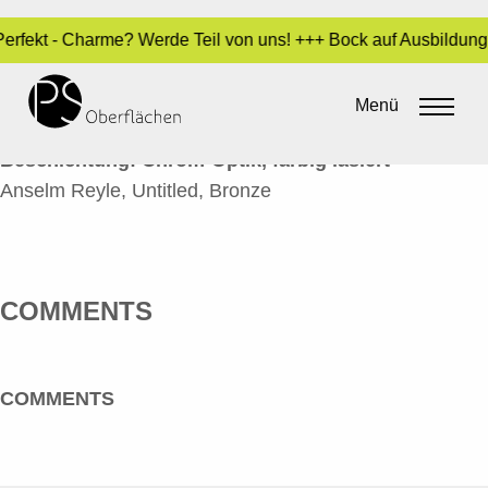
 Perfekt - Charme? Werde Teil von uns! +++ Bock auf Ausbildun
UNTITLED – STEIN GRÜN
Menü
By
Sara Dari
•
6. Juli 2016
Beschichtung: Chrom-Optik, farbig lasiert
Anselm Reyle, Untitled, Bronze
COMMENTS
COMMENTS