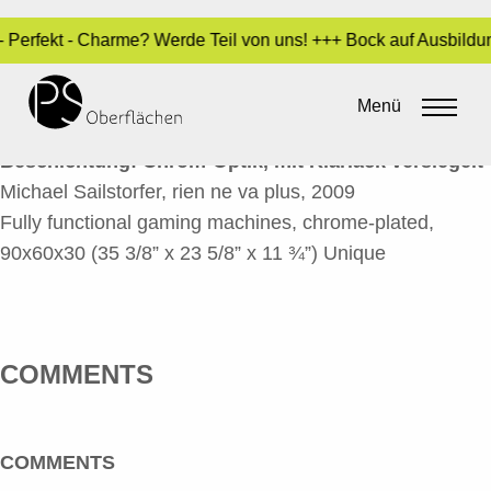
 - Perfekt - Charme? Werde Teil von uns! +++ Bock auf Ausbild
RIEN NE VA PLUS 2
Menü
By
Sara Dari
•
1. Juli 2016
Beschichtung: Chrom-Optik, mit Klarlack versiegelt
Michael Sailstorfer, rien ne va plus, 2009
Fully functional gaming machines, chrome-plated,
90x60x30 (35 3/8” x 23 5/8” x 11 ¾”) Unique
COMMENTS
COMMENTS