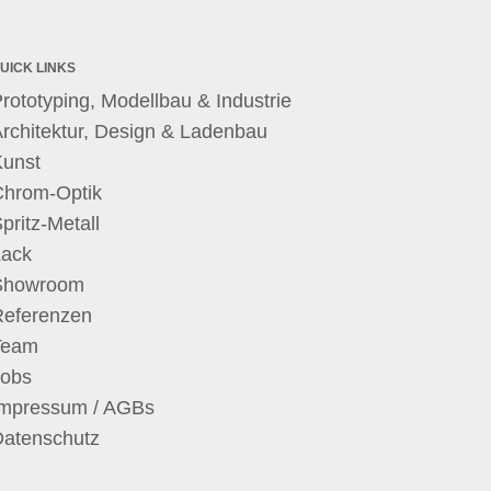
UICK LINKS
rototyping, Modellbau & Industrie
rchitektur, Design & Ladenbau
Kunst
Chrom-Optik
pritz-Metall
Lack
Showroom
Referenzen
Team
Jobs
Impressum / AGBs
Datenschutz