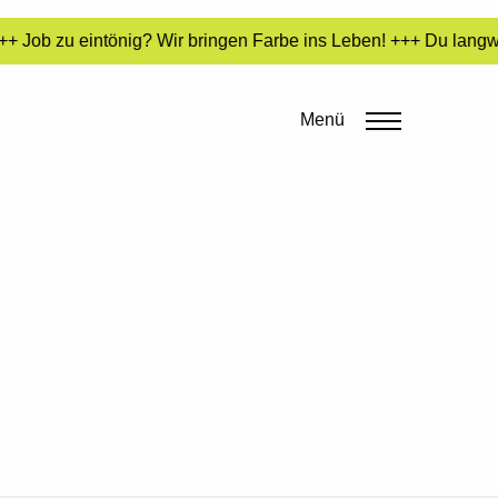
+ Job zu eintönig? Wir bringen Farbe ins Leben! +++ Du langwei
Menü