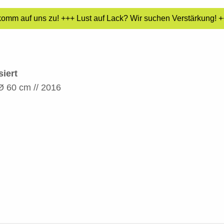
omm auf uns zu! +++ Lust auf Lack? Wir suchen Verstärkung! ++
iert
 Ø 60 cm // 2016