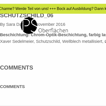
- Charme? Werde Teil von uns! +++ Bock auf Ausbildung? Dann k
SCHUTZSCHILD_06
By
Sara Dari
•
22. November 2016
Beschichtung: Chrom-Optik-Beschichtung, farbig las
Xaver Sedelmeier, Schutzschild, Wellblech metallisiert,
COMMENTS
COMMENTS