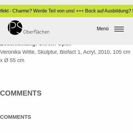
erfekt - Charme? Werde Teil von uns! +++ Bock auf Ausbildung?
BIOFACT 1 – A
Menü
By
Sara Dari
•
17. Juni 2016
Beschichtung:
Chrom-Optik
Veronika Witte, Skulptur, Biofact 1, Acryl, 2010, 105 cm
x Ø 55 cm
COMMENTS
COMMENTS