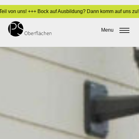
von uns! +++ Bock auf Ausbildung? Dann komm auf uns zu! +++ L
Menu