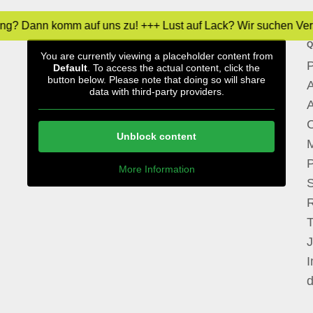
ung? Dann komm auf uns zu! +++ Lust auf Lack? Wir suchen Vers
Q
You are currently viewing a placeholder content from
P
Default
. To access the actual content, click the
button below. Please note that doing so will share
A
data with third-party providers.
A
Unblock content
M
P
More Information
I
d