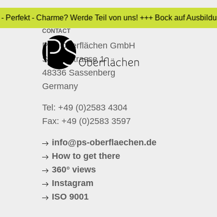
 - Perfekt - Charme? Werde Teil von uns! +++ Bock auf Ausbild
CONTACT
P.S. Oberflächen GmbH
Schloßstrasse 1
48336 Sassenberg
Germany
Tel:
+49 (0)2583 4304
Fax: +49 (0)2583 3597
info@ps-oberflaechen.de
How to get there
360° views
Instagram
ISO 9001