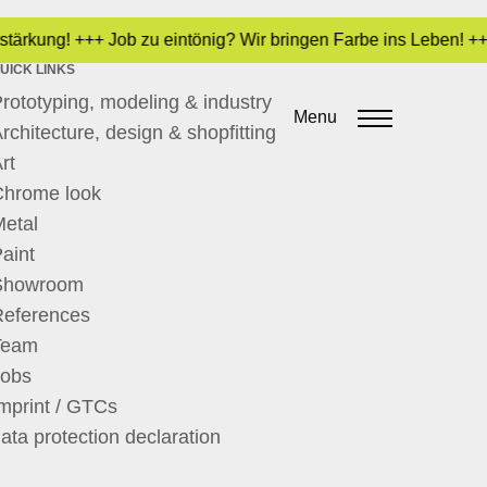
tärkung! +++ Job zu eintönig? Wir bringen Farbe ins Leben! ++
UICK LINKS
rototyping, modeling & industry
Menu
rchitecture, design & shopfitting
rt
Chrome look
etal
aint
Showroom
References
Team
Jobs
mprint / GTCs
ata protection declaration