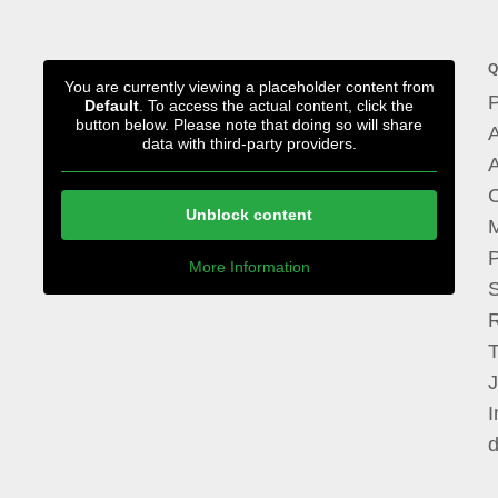
Q
You are currently viewing a placeholder content from
P
Default
. To access the actual content, click the
button below. Please note that doing so will share
A
data with third-party providers.
A
Unblock content
M
P
More Information
I
d