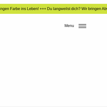
ingen Farbe ins Leben! +++ Du langweilst dich? Wir bringen Abw
Menu