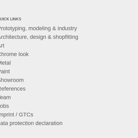
UICK LINKS
rototyping, modeling & industry
rchitecture, design & shopfitting
rt
Chrome look
etal
aint
Showroom
References
Team
Jobs
mprint / GTCs
ata protection declaration