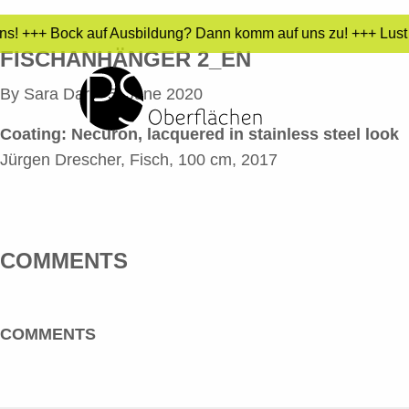
uns! +++ Bock auf Ausbildung? Dann komm auf uns zu! +++ Lust 
FISCHANHÄNGER 2_EN
By
Sara Dari
•
5. June 2020
Coating:
Necuron, lacquered in stainless steel look
Jürgen Drescher, Fisch, 100 cm, 2017
COMMENTS
COMMENTS