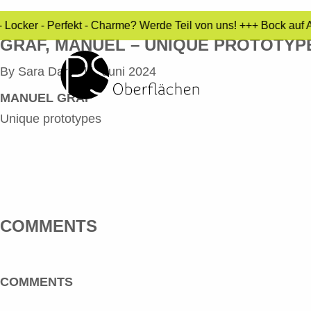
 Locker - Perfekt - Charme? Werde Teil von uns! +++ Bock auf 
GRAF, MANUEL – UNIQUE PROTOTYP
By
Sara Dari
•
11. Juni 2024
MANUEL GRAF
Unique prototypes
COMMENTS
COMMENTS