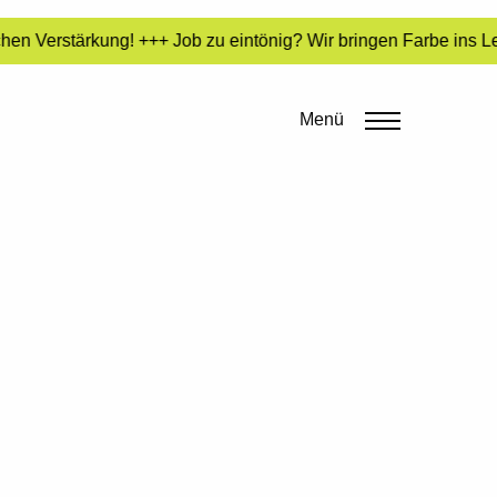
en Verstärkung! +++ Job zu eintönig? Wir bringen Farbe ins Le
Menü