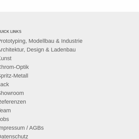
UICK LINKS
rototyping, Modellbau & Industrie
rchitektur, Design & Ladenbau
Kunst
Chrom-Optik
pritz-Metall
Lack
Showroom
Referenzen
Team
Jobs
Impressum / AGBs
Datenschutz