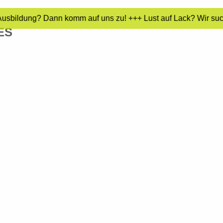
Ausbildung? Dann komm auf uns zu! +++ Lust auf Lack? Wir such
ES