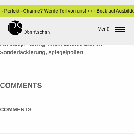
r - Perfekt - Charme? Werde Teil von uns! +++ Bock auf Ausbil
LACK / INDUSTRIE 04_HELME
Menü
By
Sara Dari
•
20. Juni 2016
Hertrampf Racing Team, Limited Edition,
Sonderlackierung, spiegelpoliert
COMMENTS
COMMENTS